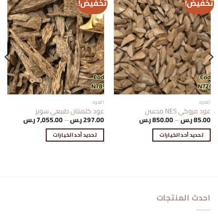
تخفيض!
تخفيض!
العود
العود
عود مروكي NES محسن
عود كلمنتان طبيعي سوبر
نطاق
نطاق
85.00
ر.س
–
850.00
ر.س
297.00
ر.س
–
7,055.00
ر.س
السعر:
السعر:
من
من
تحديد أحد الخيارات
تحديد أحد الخيارات
خلال
خلال
هناك
هناك
العديد
العديد
من
من
الأشكال
الأشكال
المختلفة
المختلفة
احدث المنتجات
لهذا
لهذا
المنتج.
المنتج.
يمكن
يمكن