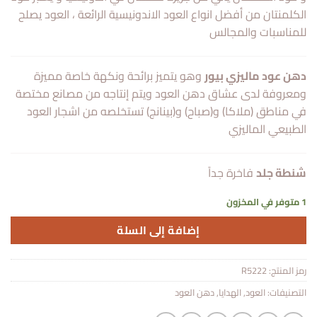
1,300.00 ر.س.
1,105.00 ر.س.
الكلمنتان من أفضل انواع العود الاندونيسية الرائعة ، العود يصلح
للمناسبات والمجالس
دهن عود ماليزي بيور
وهو يتميز برائحة ونكهة خاصة مميزة
ومعروفة لدى عشاق دهن العود ويتم إنتاجه من مصانع مختصة
في مناطق (ملاكا) و(صباح) و(بينانج) تستخلصه من اشجار العود
الطبيعي الماليزي
شنطة جلد
فاخرة جداً
1 متوفر في المخزون
إضافة إلى السلة
رمز المنتج:
R5222
التصنيفات:
العود
,
الهدايا
,
دهن العود