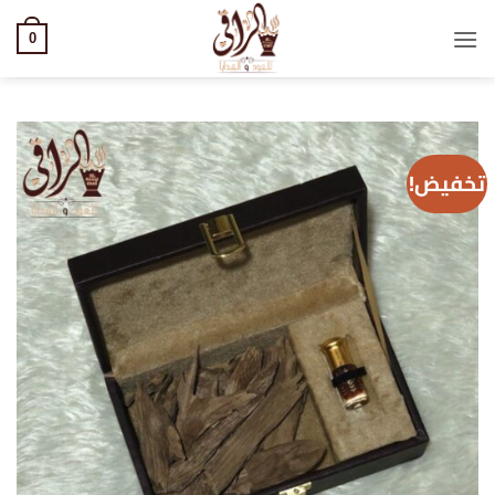
خطي
لمحتوى
0
تخفيض!