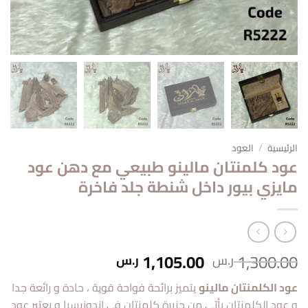
الرئيسية
/
العود
عود كلمنتان مالينو طبيعي مع دهن عود
مايزي بيور داخل شنطة جلد فاخرة
السعر
السعر
1,105.00
1,300.00
ر.س
ر.س
الأصلي
الحالي
عود الكلمنتان مالينو
يتميز برائحة فواحة قوية ، حادة و رائعة جدا
هو:
هو:
و عود الكلمنتان يأتي من جزيرة كلمنتان في اندونيسيا و يعتبر عود