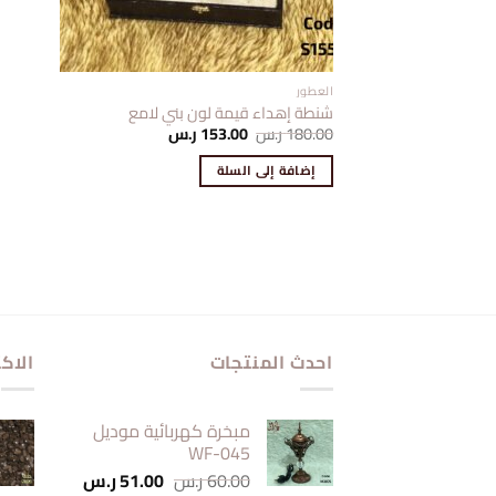
العطور
شنطة إهداء قيمة لون بني لامع
السعر
السعر
180.00
ر.س
153.00
ر.س
الأصلي
الحالي
هو:
هو:
إضافة إلى السلة
180.00 ر.س.
153.00 ر.س.
احدث المنتجات
الاكث
مبخرة كهربائية موديل
WF-045
السعر
السعر
60.00
ر.س
51.00
ر.س