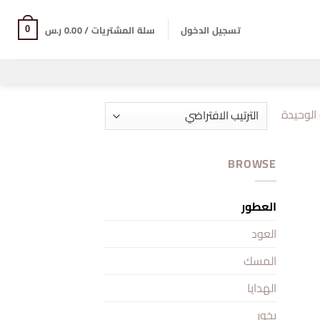
تسجيل الدخول
سلة المشتريات /
0.00
ر.س
0
الوحيدة
BROWSE
العطور
العود
المسك
الهدايا
بخور