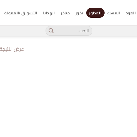
العود
المسك
العطور
بخور
مباخر
الهدايا
التسويق بالعمولة
البحث
عن:
عرض النتيجة 