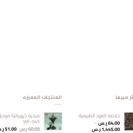
ر مبيعا
المنتجات المميزه
خلاصة العود الطبيعية
مبخرة كهربائية مودي
WF-045
64.00
ر.س
–
السعر
نطاق
60.00
ر.س
51.00
ر.
1,445.00
ر.س