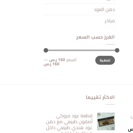
دهن العود
مباخر
الفرز حسب السعر
أعلى
أدنى
السعر:
150 ر.س
—
تصفية
سعر
سعر
160 ر.س
الاكثر تقييما
ل
قطعة عود مروكي
أصقون طبيعي مع دهن
عود هندي طبيعي داخل
السعر
س